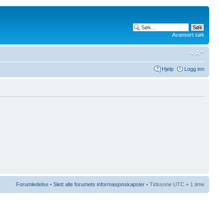
Avansert søk
Hjelp
Logg inn
Forumledelse
•
Slett alle forumets informasjonskapsler
• Tidssone UTC + 1 time