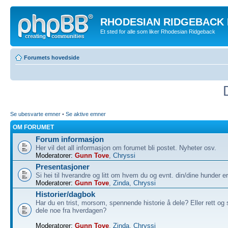
RHODESIAN RIDGEBACK
Et sted for alle som liker Rhodesian Ridgeback
Forumets hovedside
Se ubesvarte emner
•
Se aktive emner
OM FORUMET
Forum informasjon
Her vil det all informasjon om forumet bli postet. Nyheter osv.
Moderatorer:
Gunn Tove
,
Chryssi
Presentasjoner
Si hei til hverandre og litt om hvem du og evnt. din/dine hunder er
Moderatorer:
Gunn Tove
,
Zinda
,
Chryssi
Historier/dagbok
Har du en trist, morsom, spennende historie å dele? Eller rett og sl
dele noe fra hverdagen?
Moderatorer:
Gunn Tove
,
Zinda
,
Chryssi