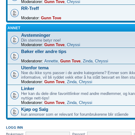
Moderatorer:
Gunn Tove
,
Chryssi
RR-Treff
Moderator:
Gunn Tove
ANNET
Avstemninger
Din stemme betyr noe!
Moderatorer:
Gunn Tove
,
Chryssi
Bøker eller andre tips
Moderatorer:
Annette
,
Gunn Tove
,
Zinda
,
Chryssi
Utenfor tema
Noe du ikke syns passer i de andre kategoriene? Emner som ikk
informative, vil bli ryddet vekk etter å ha stått besvart en liten st
Moderatorer:
Gunn Tove
,
Zinda
,
Chryssi
Linker
Her kan du dele dine favorittlinker med andre medlemmer, og kan
nyttige nett-tips!
Moderatorer:
Gunn Tove
,
Zinda
,
Chryssi
Kjøp og Salg
kun annonser som er relevant for forumbrukerene blir stående
LOGG INN
Brukernavn:
Passord: