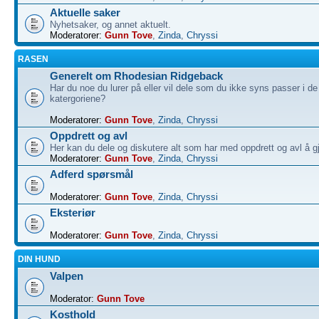
Aktuelle saker
Nyhetsaker, og annet aktuelt.
Moderatorer:
Gunn Tove
,
Zinda
,
Chryssi
RASEN
Generelt om Rhodesian Ridgeback
Har du noe du lurer på eller vil dele som du ikke syns passer i de
katergoriene?
Moderatorer:
Gunn Tove
,
Zinda
,
Chryssi
Oppdrett og avl
Her kan du dele og diskutere alt som har med oppdrett og avl å g
Moderatorer:
Gunn Tove
,
Zinda
,
Chryssi
Adferd spørsmål
Moderatorer:
Gunn Tove
,
Zinda
,
Chryssi
Eksteriør
Moderatorer:
Gunn Tove
,
Zinda
,
Chryssi
DIN HUND
Valpen
Moderator:
Gunn Tove
Kosthold