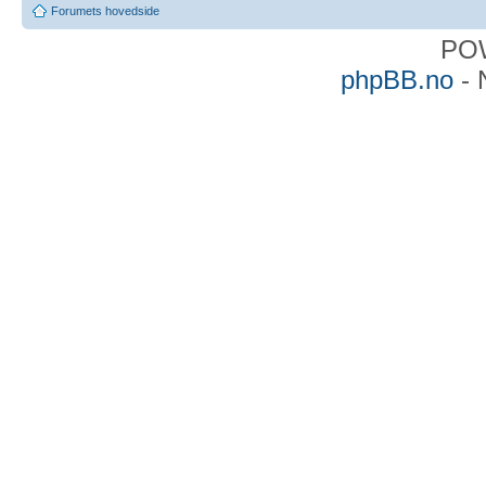
Forumets hovedside
PO
phpBB.no
- 